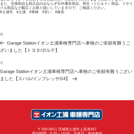
また、交換部品も純正品のみならず社外優良部品、再生（リビルド）部品、リサイ
クル部品など幅広くお取り扱いしていますので、ご相談ください。
#土浦市 #土浦 #車検 #安い #格安
投
稿
前
前
ナ
の
ビ
投
Garage Stationイオン土浦車検専門店へ車検のご依頼有難うご
ゲ
稿
ざいました【トヨタ/ポルテ】
ー
シ
ョ
次
次
ン
の
投
Garage Stationイオン土浦車検専門店へ車検のご依頼有難うござい
稿
ました【スバル/インプレッサG4】
〒300-0811 茨城県土浦市上高津367
受付時間：8:30～19:00 定休日：年中無休