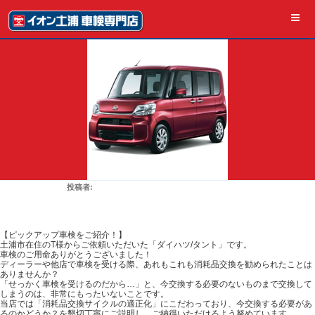
コ
ン
テ
ン
ツ
へ
ス
キ
ッ
プ
2020年10月29日
SUZUKI
投
投稿者:
Garage Stationイオン土浦車検専門店へ車検のご依
稿
日:
頼有難うございました【ダイハツ/タント】
【ピックアップ車検をご紹介！】
土浦市在住のT様からご依頼いただいた「ダイハツ/タント」です。
車検のご用命ありがとうございました！
ディーラーや他店で車検を受ける際、あれもこれも消耗品交換を勧められたことは
ありませんか？
「せっかく車検を受けるのだから…」と、今交換する必要のないものまで交換して
しまうのは、非常にもったいないことです。
当店では「消耗品交換サイクルの適正化」にこだわっており、今交換する必要があ
るのかどうか？を懇切丁寧にご説明し、ご納得いただけるよう努めています。