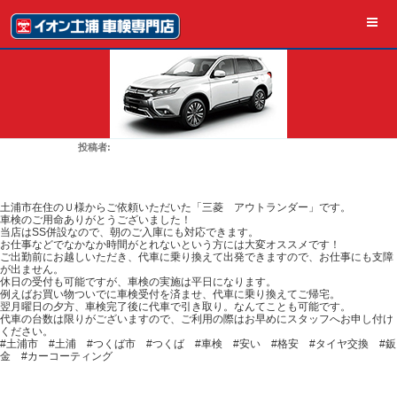
コ
ン
テ
ン
ツ
へ
ス
キ
ッ
プ
2026年3月26日
SUZUKI
投
投稿者:
Garage Stationイオン土浦車検専門店へ車検のご依
稿
日:
頼有難うございました【三菱 アウトランダー】
土浦市在住のＵ様からご依頼いただいた「三菱 アウトランダー」です。
車検のご用命ありがとうございました！
当店はSS併設なので、朝のご入庫にも対応できます。
お仕事などでなかなか時間がとれないという方には大変オススメです！
ご出勤前にお越しいただき、代車に乗り換えて出発できますので、お仕事にも支障
が出ません。
休日の受付も可能ですが、車検の実施は平日になります。
例えばお買い物ついでに車検受付を済ませ、代車に乗り換えてご帰宅。
翌月曜日の夕方、車検完了後に代車で引き取り。なんてことも可能です。
代車の台数は限りがございますので、ご利用の際はお早めにスタッフへお申し付け
ください。
#土浦市 #土浦 #つくば市 #つくば #車検 #安い #格安 #タイヤ交換 #鈑
金 #カーコーティング