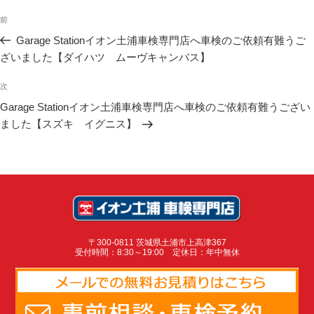
投
稿
前
前
ナ
の
ビ
投
Garage Stationイオン土浦車検専門店へ車検のご依頼有難うご
ゲ
稿
ざいました【ダイハツ ムーヴキャンバス】
ー
シ
ョ
次
次
ン
の
投
Garage Stationイオン土浦車検専門店へ車検のご依頼有難うござい
稿
ました【スズキ イグニス】
〒300-0811 茨城県土浦市上高津367
受付時間：8:30～19:00 定休日：年中無休