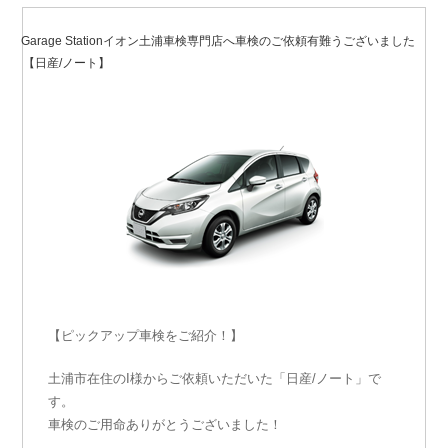
2020年3月19日
投
稿
Garage Stationイオン土浦車検専門店へ車検のご依頼有難うございました
日:
【日産/ノート】
【ピックアップ車検をご紹介！】
土浦市在住のI様からご依頼いただいた「日産/ノート」で
す。
車検のご用命ありがとうございました！