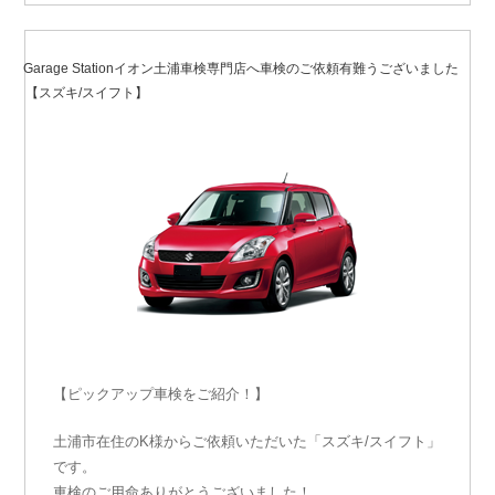
2020年5月7日
投
稿
Garage Stationイオン土浦車検専門店へ車検のご依頼有難うございました
日:
【スズキ/スイフト】
【ピックアップ車検をご紹介！】
土浦市在住のK様からご依頼いただいた「スズキ/スイフト」
です。
車検のご用命ありがとうございました！