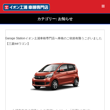
コ
ン
テ
ン
ツ
カテゴリー: お知らせ
へ
ス
キ
ッ
2020年5月15日
投
プ
稿
Garage Stationイオン土浦車検専門店へ車検のご依頼有難うございました
日:
【三菱/ekワゴン】