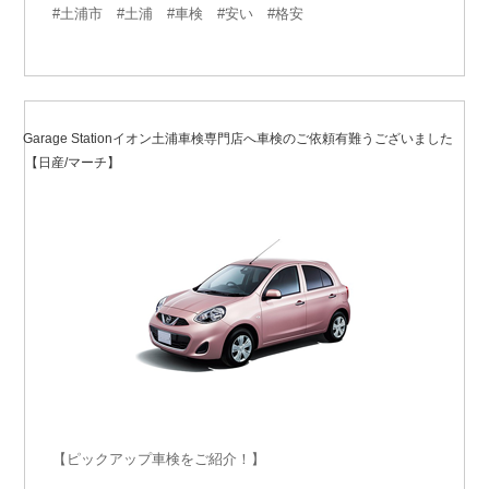
#土浦市 #土浦 #車検 #安い #格安
2020年4月9日
投
稿
Garage Stationイオン土浦車検専門店へ車検のご依頼有難うございました
日:
【日産/マーチ】
【ピックアップ車検をご紹介！】