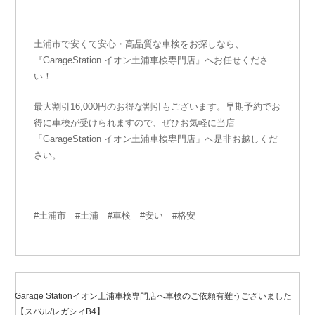
土浦市で安くて安心・高品質な車検をお探しなら、
『GarageStation イオン土浦車検専門店』へお任せくださ
い！
最大割引16,000円のお得な割引もございます。早期予約でお
得に車検が受けられますので、ぜひお気軽に当店
「GarageStation イオン土浦車検専門店」へ是非お越しくだ
さい。
#土浦市 #土浦 #車検 #安い #格安
2020年3月12日
投
稿
Garage Stationイオン土浦車検専門店へ車検のご依頼有難うございました
日:
【スバル/レガシィB4】