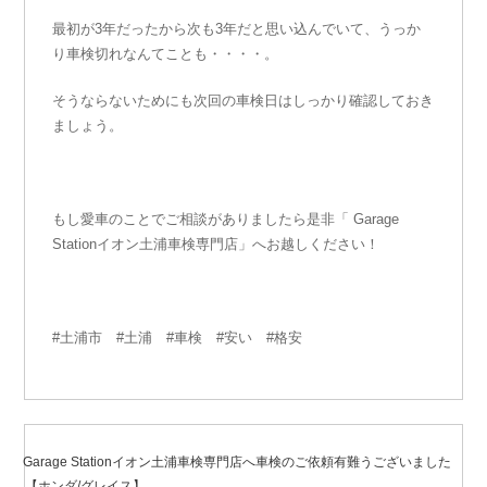
最初が3年だったから次も3年だと思い込んでいて、うっか
り車検切れなんてことも・・・・。
そうならないためにも次回の車検日はしっかり確認しておき
ましょう。
もし愛車のことでご相談がありましたら是非「 Garage
Stationイオン土浦車検専門店」へお越しください！
#土浦市 #土浦 #車検 #安い #格安
2020年4月16日
投
稿
Garage Stationイオン土浦車検専門店へ車検のご依頼有難うございました
日:
【ホンダ/グレイス】