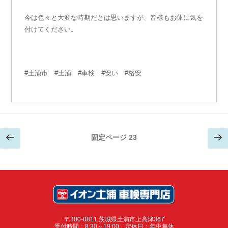
今は色々と大変な時期だとは思いますが、皆様もお体に気を
付けてください。
#土浦市 #土浦 #車検 #安い #格安
投
前
次
固定ページ
23
稿
ナ
の
の
ビ
ペ
ペ
ゲ
ー
ー
ー
シ
ョ
ジ
ジ
ン
〒300-0811 茨城県土浦市上高津367
受付時間：8:30～19:00 定休日：年中無休