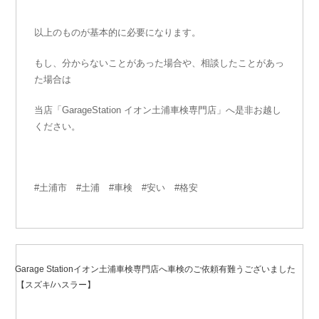
以上のものが基本的に必要になります。
もし、分からないことがあった場合や、相談したことがあっ
た場合は
当店「GarageStation イオン土浦車検専門店」へ是非お越し
ください。
#土浦市 #土浦 #車検 #安い #格安
2020年3月5日
投
稿
Garage Stationイオン土浦車検専門店へ車検のご依頼有難うございました
日:
【スズキ/ハスラー】